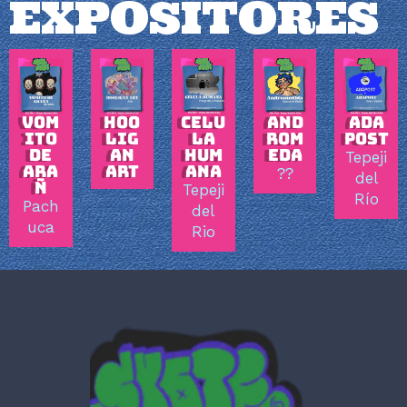
EXPOSITORES
VOM
HOO
CELU
AND
ADA
ITO
LIG
LA
ROM
POST
DE
AN
HUM
EDA
Tepeji
ARA
ART
ANA
??
del
Ñ
Tepeji
Río
Pach
del
uca
Rio