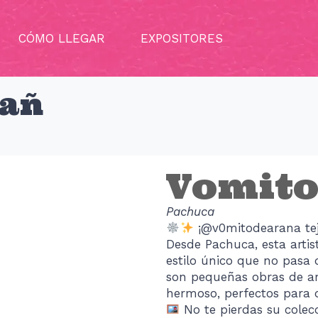
CÓMO LLEGAR
EXPOSITORES
rañ
Vomito
Pachuca
¡@v0mitodearana tej
Desde Pachuca, esta artis
estilo único que no pasa
son pequeñas obras de a
hermoso, perfectos para d
No te pierdas su colecc